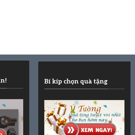
ần!
Bí kíp chọn quà tặng