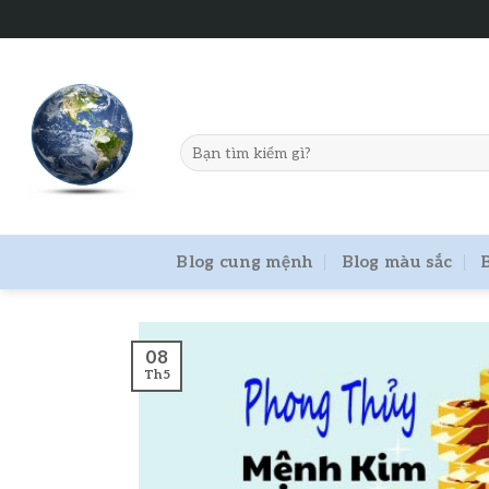
Skip
to
content
Blog cung mệnh
Blog màu sắc
08
Th5