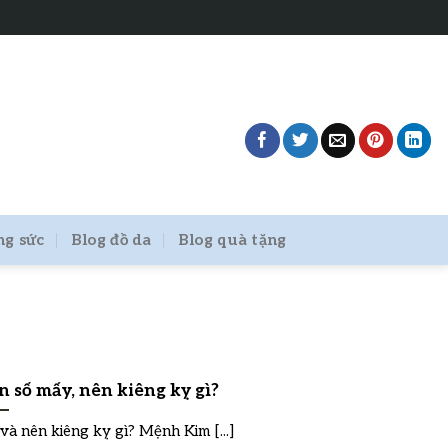
ng sức
Blog đồ da
Blog quà tặng
 số mấy, nên kiêng kỵ gì?
à nên kiêng kỵ gì? Mệnh Kim [...]