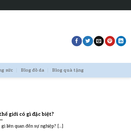
ng sức
Blog đồ da
Blog quà tặng
hế giới có gì đặc biệt?
gì liên quan đến sự nghiệp? [...]