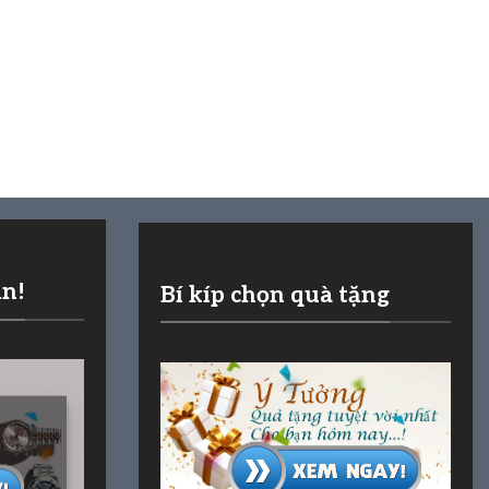
ần!
Bí kíp chọn quà tặng