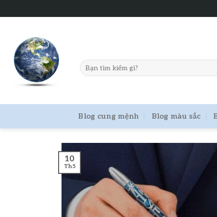
Skip
to
content
Blog cung mệnh
Blog màu sắc
10
Th5