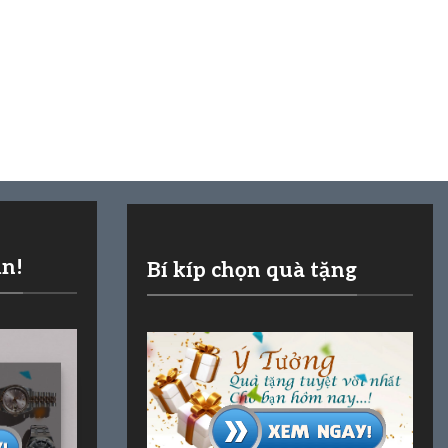
ần!
Bí kíp chọn quà tặng