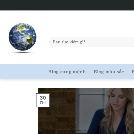
Skip
to
content
Blog cung mệnh
Blog màu sắc
30
Th4