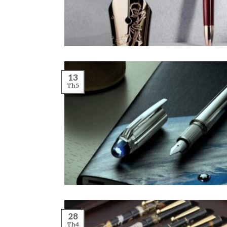
13
Th5
28
Th4