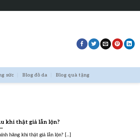
ng sức
Blog đồ da
Blog quà tặng
u khi thật giả lẫn lộn?
h hãng khi thật giả lẫn lộn? [...]