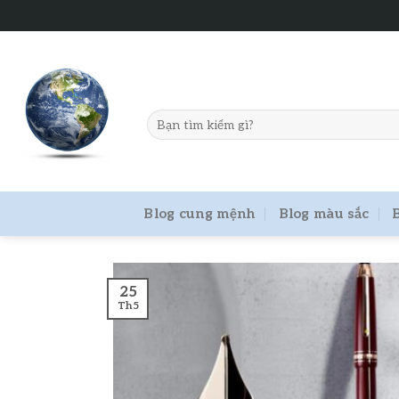
Skip
to
content
Blog cung mệnh
Blog màu sắc
25
Th5